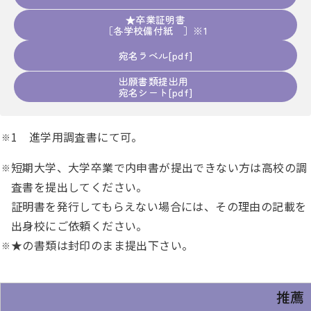
★卒業証明書
［各学校備付紙 ］※1
宛名ラベル
出願書類提出用
宛名シート
1 進学用調査書にて可。
短期大学、大学卒業で内申書が提出できない方は高校の調
査書を提出してください。
証明書を発行してもらえない場合には、その理由の記載を
出身校にご依頼ください。
★の書類は封印のまま提出下さい。
推薦