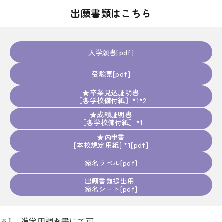
出願書類はこちら
入学願書
受験票
★卒業見込証明書
［各学校備付紙］*1*2
★成績証明書
［各学校備付紙］*1
★内申書
[本校規定用紙] *1
宛名ラベル
出願書類提出用
宛名シート
1 進学用調査書にて可。