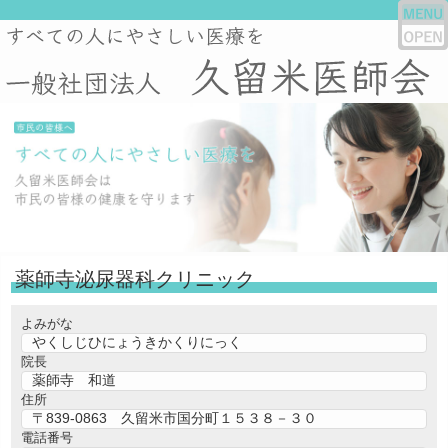
薬師寺泌尿器科クリニック
よみがな
やくしじひにょうきかくりにっく
院長
薬師寺 和道
住所
〒839-0863 久留米市国分町１５３８－３０
電話番号