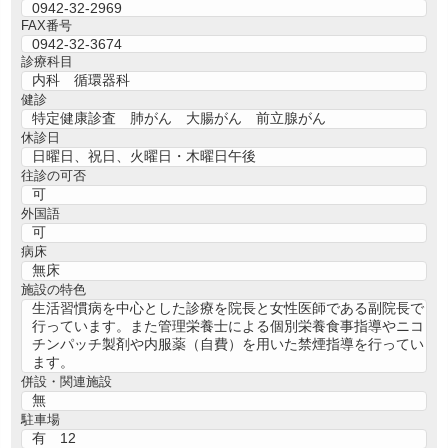
0942-32-2969
FAX番号
0942-32-3674
診療科目
内科 循環器科
健診
特定健康診査 肺がん 大腸がん 前立腺がん
休診日
日曜日、祝日、火曜日・木曜日午後
往診の可否
可
外国語
可
病床
無床
施設の特色
生活習慣病を中心とした診療を院長と女性医師である副院長で
行っています。また管理栄養士による個別栄養食事指導やニコ
チンパッチ製剤や内服薬（自費）を用いた禁煙指導を行ってい
ます。
併設・関連施設
無
駐車場
有 12