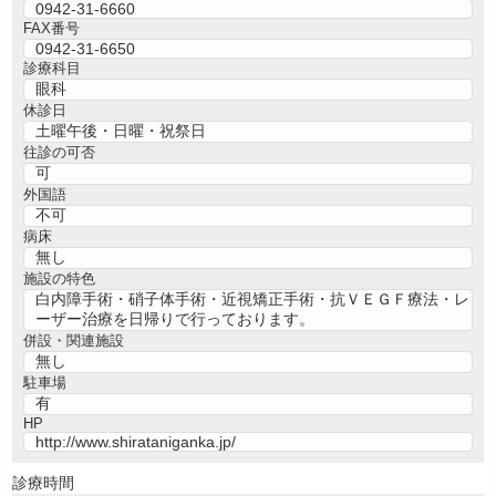
0942-31-6660
FAX番号
0942-31-6650
診療科目
眼科
休診日
土曜午後・日曜・祝祭日
往診の可否
可
外国語
不可
病床
無し
施設の特色
白内障手術・硝子体手術・近視矯正手術・抗ＶＥＧＦ療法・レ
ーザー治療を日帰りで行っております。
併設・関連施設
無し
駐車場
有
HP
http://www.shirataniganka.jp/
診療時間